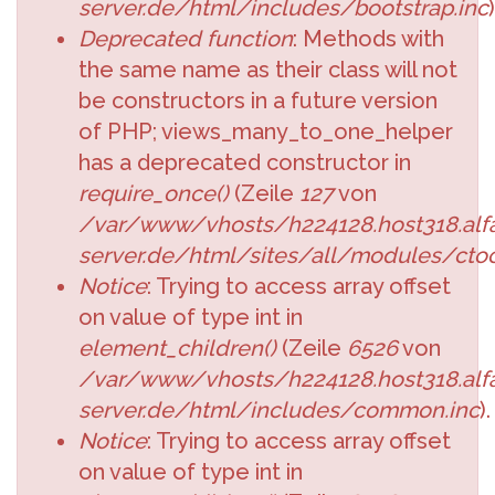
server.de/html/includes/bootstrap.inc
)
Deprecated function
: Methods with
the same name as their class will not
be constructors in a future version
of PHP; views_many_to_one_helper
has a deprecated constructor in
require_once()
(Zeile
127
von
/var/www/vhosts/h224128.host318.alfa
server.de/html/sites/all/modules/cto
Notice
: Trying to access array offset
on value of type int in
element_children()
(Zeile
6526
von
/var/www/vhosts/h224128.host318.alfa
server.de/html/includes/common.inc
).
Notice
: Trying to access array offset
on value of type int in