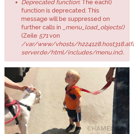
Deprecated function
: The each()
function is deprecated. This
message will be suppressed on
further calls in
_menu_load_objects()
(Zeile
571
von
/var/www/vhosts/h224128.host318.alfa
server.de/html/includes/menu.inc
).