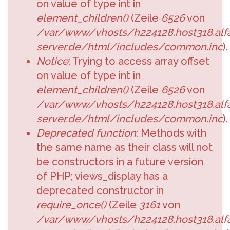
on value of type int in
element_children()
(Zeile
6526
von
/var/www/vhosts/h224128.host318.alfa
server.de/html/includes/common.inc
).
Notice
: Trying to access array offset
on value of type int in
element_children()
(Zeile
6526
von
/var/www/vhosts/h224128.host318.alfa
server.de/html/includes/common.inc
).
Deprecated function
: Methods with
the same name as their class will not
be constructors in a future version
of PHP; views_display has a
deprecated constructor in
require_once()
(Zeile
3161
von
/var/www/vhosts/h224128.host318.alfa