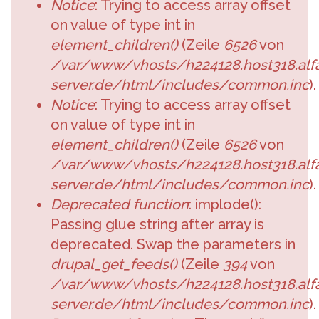
Notice
: Trying to access array offset
on value of type int in
element_children()
(Zeile
6526
von
/var/www/vhosts/h224128.host318.alfa
server.de/html/includes/common.inc
).
Notice
: Trying to access array offset
on value of type int in
element_children()
(Zeile
6526
von
/var/www/vhosts/h224128.host318.alfa
server.de/html/includes/common.inc
).
Deprecated function
: implode():
Passing glue string after array is
deprecated. Swap the parameters in
drupal_get_feeds()
(Zeile
394
von
/var/www/vhosts/h224128.host318.alfa
server.de/html/includes/common.inc
).