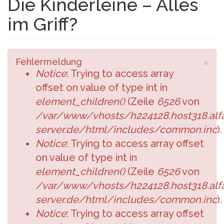
Die Kinderleine – Alles
im Griff?
×
Fehlermeldung
Notice
: Trying to access array
offset on value of type int in
element_children()
(Zeile
6526
von
/var/www/vhosts/h224128.host318.alfa
server.de/html/includes/common.inc
).
Notice
: Trying to access array offset
on value of type int in
element_children()
(Zeile
6526
von
/var/www/vhosts/h224128.host318.alfa
server.de/html/includes/common.inc
).
Notice
: Trying to access array offset