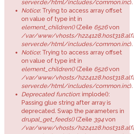
server.de/html/includes/common.inc
).
Notice
: Trying to access array offset
on value of type int in
element_children()
(Zeile
6526
von
/var/www/vhosts/h224128.host318.alfa
server.de/html/includes/common.inc
).
Notice
: Trying to access array offset
on value of type int in
element_children()
(Zeile
6526
von
/var/www/vhosts/h224128.host318.alfa
server.de/html/includes/common.inc
).
Deprecated function
: implode():
Passing glue string after array is
deprecated. Swap the parameters in
drupal_get_feeds()
(Zeile
394
von
/var/www/vhosts/h224128.host318.alfa