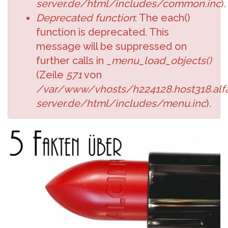
server.de/html/includes/common.inc
).
Deprecated function
: The each()
function is deprecated. This
message will be suppressed on
further calls in
_menu_load_objects()
(Zeile
571
von
/var/www/vhosts/h224128.host318.alfa
server.de/html/includes/menu.inc
).