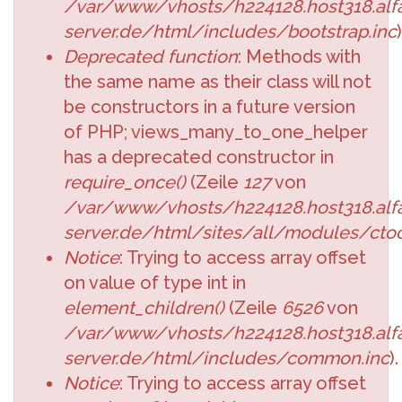
/var/www/vhosts/h224128.host318.alfa
server.de/html/includes/bootstrap.inc
)
Deprecated function
: Methods with
the same name as their class will not
be constructors in a future version
of PHP; views_many_to_one_helper
has a deprecated constructor in
require_once()
(Zeile
127
von
/var/www/vhosts/h224128.host318.alfa
server.de/html/sites/all/modules/cto
Notice
: Trying to access array offset
on value of type int in
element_children()
(Zeile
6526
von
/var/www/vhosts/h224128.host318.alfa
server.de/html/includes/common.inc
).
Notice
: Trying to access array offset