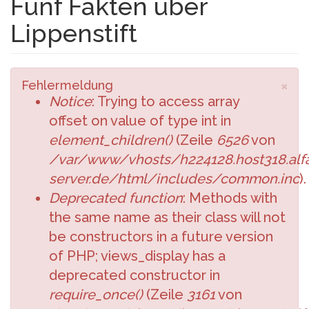
Fünf Fakten über
Lippenstift
×
Fehlermeldung
Notice
: Trying to access array
offset on value of type int in
element_children()
(Zeile
6526
von
/var/www/vhosts/h224128.host318.alfa
server.de/html/includes/common.inc
).
Deprecated function
: Methods with
the same name as their class will not
be constructors in a future version
of PHP; views_display has a
deprecated constructor in
require_once()
(Zeile
3161
von